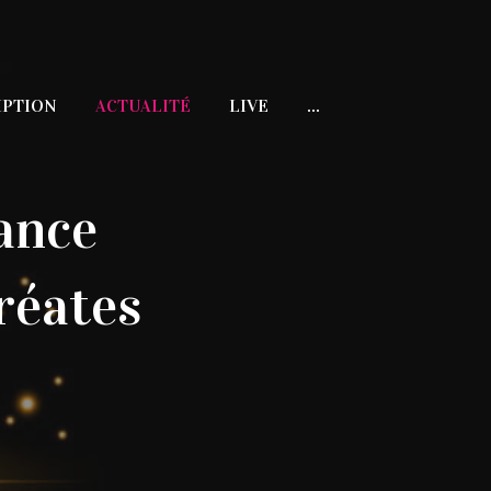
IPTION
ACTUALITÉ
LIVE
...
ance
réates