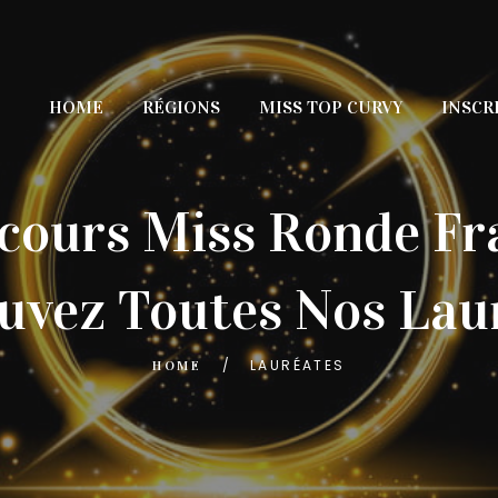
HOME
RÉGIONS
MISS TOP CURVY
INSCR
cours Miss Ronde Fr
uvez Toutes Nos Lau
LAURÉATES
HOME