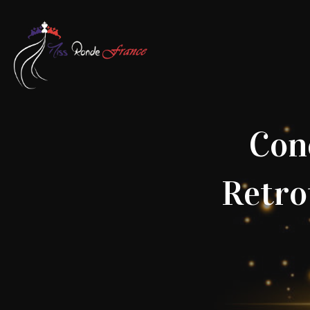
Con
Retro