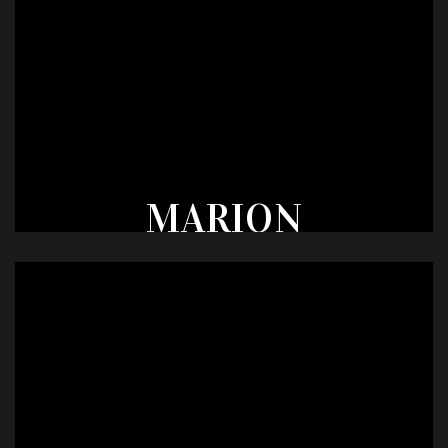
MARION
DOUCET
PROFESSION
SANS EMPLOI
TAILLE
AGE
VILLE
VOTE
46
32
MONTSÛRS
636