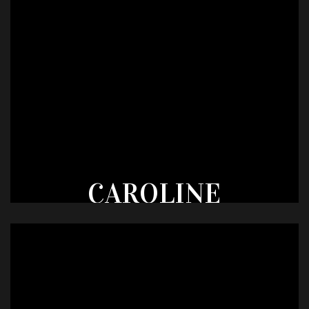
CAROLINE
HELDERLÉ
PROFESSION
COMMERCIALE
TAILLE
AGE
VILLE
VOTE
42
57
FESSENHEIM
577