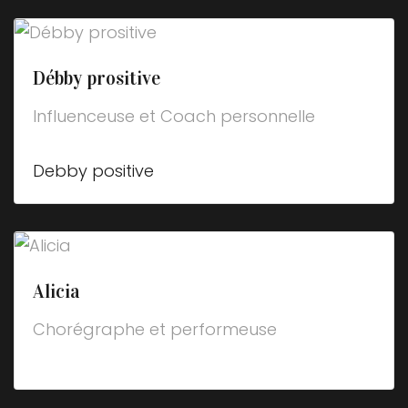
Débby prositive
Influenceuse et Coach personnelle
Debby positive
Alicia
Chorégraphe et performeuse